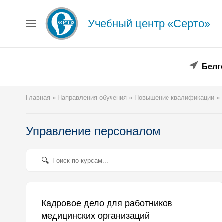
Учебный центр «Серто»
Главная
Сведения об образовательной организации
Повышение квалификации
Профессиональная переподготовка
Белг
Форма заявки
Личный кабинет
Главная
»
Направления обучения
»
Повышение квалификации
»
Лицензия
Образец удостоверения
Образец диплома
Управление персоналом
Аттестация поверителей
Системы менеджмента
Новости
Реквизиты
Координаты
Кадровое дело для работников
медицинских организаций