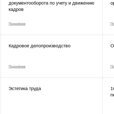
документооборота по учету и движению
о
кадров
Подробнее
П
Кадровое делопроизводство
О
Подробнее
П
Эстетика труда
1
п