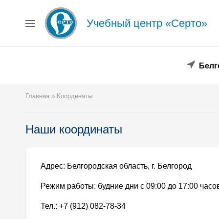
Учебный центр «Серто»
Главная
Сведения об образовательной организации
Повышение квалификации
Профессиональная переподготовка
Белг
Форма заявки
Личный кабинет
Главная
»
Координаты
Лицензия
Образец удостоверения
Образец диплома
Наши координаты
Аттестация поверителей
Системы менеджмента
Новости
Адрес: Белгородская область, г. Белгород
Реквизиты
Режим работы: будние дни с 09:00 до 17:00 часо
Координаты
Тел.: +7 (912) 082-78-34