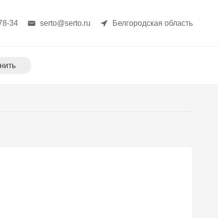
78-34
serto@serto.ru
Белгородская область
нить