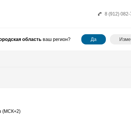
8 (912) 082-
ородская область
ваш регион?
Да
Изме
в (МСК+2)