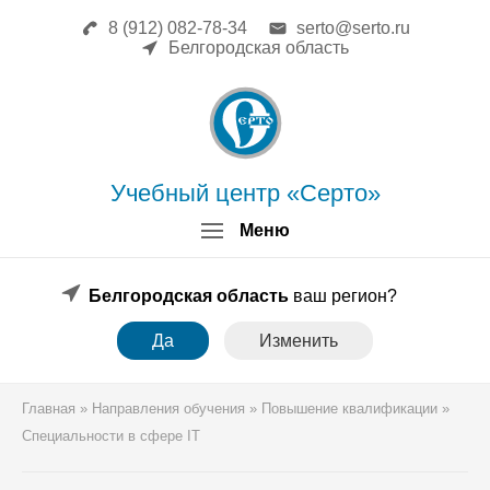
8 (912) 082-78-34
serto@serto.ru
Главная
Белгородская область
Сведения об образовательной
организации
Повышение квалификации
Профессиональная переподготовка
Форма заявки
Учебный центр «Серто»
Личный кабинет
Меню
Лицензия
Образец удостоверения
Образец диплома
Белгородская область
ваш регион?
Аттестация поверителей
Да
Изменить
Системы менеджмента
Новости
Реквизиты
Главная
»
Направления обучения
»
Повышение квалификации
»
Координаты
Специальности в сфере IT