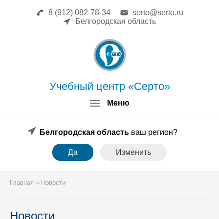
8 (912) 082-78-34
serto@serto.ru
Главная
Белгородская область
Сведения об образовательной
организации
Повышение квалификации
Профессиональная переподготовка
Форма заявки
Учебный центр «Серто»
Личный кабинет
Меню
Лицензия
Образец удостоверения
Образец диплома
Белгородская область
ваш регион?
Аттестация поверителей
Да
Изменить
Системы менеджмента
Новости
Реквизиты
Главная
»
Новости
Координаты
Новости